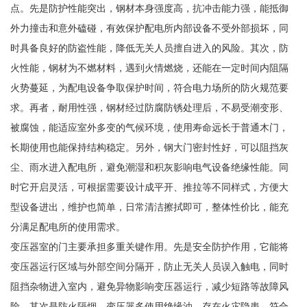
点。先是防护性能突出，钢材本身强度高，抗冲击能力强，能抵御
外力撞击和意外磕碰，有效保护配电所内部设备不受外部损坏，同
时具备良好的防盗性能，降低无关人员擅自进入的风险。其次，防
火性能，钢材为不燃材料，遇到火情燃烧，还能在一定时间内阻隔
火势蔓延，为配电设备争取保护时间，符合电力场所的防火规范要
求。再者，耐用性强，钢材经过防腐防锈处理后，不易受潮变形、
被腐蚀，能适应室外多变的气候环境，使用寿命远长于普通木门，
长期使用也能保持结构稳定。另外，钢大门密封性好，可以阻挡灰
尘、雨水进入配电所，避免潮湿和积灰影响电气设备绝缘性能。同
时它开启灵活，可根据需要设计成平开、推拉等不同样式，方便大
型设备进出，维护也简单，日常清洁擦拭即可，整体性价比，能充
分满足配电所的使用需求。
变压器室的门主要承担多重关键作用。先是安全防护作用，它能将
变压器运行区域与外部空间分隔开，防止无关人员误入触电，同时
阻挡杂物进入室内，避免异物影响变压器运行，减少短路等故障风
险。其次是防火隔烟，变压器多使用绝缘油，存在火灾隐患，符合