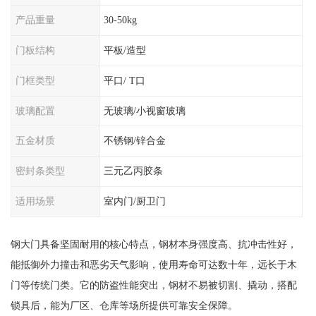
产品重量
30-50kg
门板结构
平板/造型
门框类型
平口/ T口
玻璃配置
无玻璃/小视窗玻璃
五金材质
不锈钢/锌合金
密封条类型
三元乙丙胶条
适用场景
室内门/厨卫门
钢大门具备坚固耐用的核心特点，钢材本身强度高、抗冲击性好，
能抵御外力撞击和恶劣天气影响，使用寿命可达数十年，远长于木
门等传统门类。它的防盗性能突出，钢材不易被切割、撬动，搭配
锁具后，能为厂区、仓库等场所提供可靠安全保障。