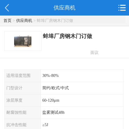
供应商机
首页
>
供应商机
> 蚌埠厂房钢木门订做
蚌埠厂房钢木门订做
面议
适用湿度范围
30%-80%
门型设计
简约/欧式/中式
涂层厚度
60-120μm
耐腐蚀性能
盐雾测试48h
抗冲击性能
≥5J