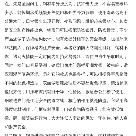
点。先是坚固耐用，钢材本身强度高，抗冲击力强，不容易被破坏
变形，能长期承受频繁开关使用和外界外力影响，使用寿命远高于
普通木门，日常很少出现开裂、变形问题，维护起来很省心。其次
是安全防盗性能出色，钢质门可以搭配防盗锁具、防盗骨架，不少
产品还做了防撬结构设计，能有效提升楼宇的安全等级，阻挡外来
非法闯入，保障楼内住户安全。再者它的防火防潮性能好，钢材不
燃，遇到火情能一定时间内阻挡火势蔓延，给住户逃生争取时间；
同时一楼门口容易受潮，钢质门像木门那样受潮发霉、被虫蛀，适
应潮湿等复杂环境。另外它的款式也很多样，可以根据楼宇风格做
不同的配色和造型，表面做喷漆处理后不容易褪色掉漆，清洁起来
也很方便，用抹布擦拭就能干净，性价比，很适合公共楼宇使用。
钢质进户门是住宅安全的道防线，核心的作用就是防盗。它采用高
强度钢材制作，门框板材厚重，门锁多为防盗锁具，能有效抵御
撬、砸、撞等破坏行为，大大降低入室盗的风险，守护住户的人身
和财产安全。
除了防盗，钢质进户门的隔音隔热效果也很突出。钢材结构紧密，