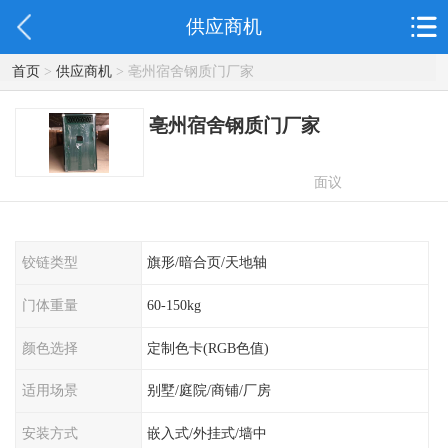
供应商机
首页
>
供应商机
> 亳州宿舍钢质门厂家
亳州宿舍钢质门厂家
面议
铰链类型
旗形/暗合页/天地轴
门体重量
60-150kg
颜色选择
定制色卡(RGB色值)
适用场景
别墅/庭院/商铺/厂房
安装方式
嵌入式/外挂式/墙中