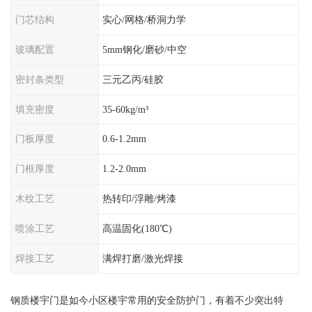
门芯结构
实心/网格/桥洞力学
玻璃配置
5mm钢化/磨砂/中空
密封条类型
三元乙丙/硅胶
填充密度
35-60kg/m³
门板厚度
0.6-1.2mm
门框厚度
1.2-2.0mm
木纹工艺
热转印/浮雕/烤漆
喷涂工艺
高温固化(180℃)
焊接工艺
满焊打磨/激光焊接
钢质楼宇门是如今小区楼宇常用的安全防护门，有着不少突出特