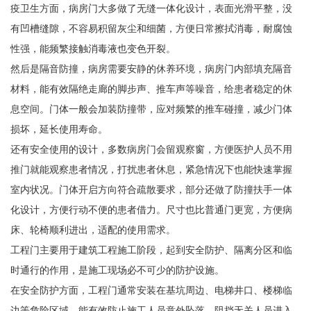
疫卫生方面，病房门大多做了无缝一体化设计，表面光滑平整，没
有凹槽缝隙，不容易积留灰尘和细菌，方便日常擦拭消毒，耐腐蚀
性强，能频繁接触消毒液也变色开裂。
然后是隔音防撞，病房需要安静的休养环境，病房门内部填充隔音
材料，能有效隔绝走廊的脚步声、推车声等噪音，给患者稳定的休
息空间。门体一般会加装防撞带，应对频繁的推车碰撞，减少门体
损坏，延长使用寿命。
还有安全使用的设计，多数病房门会留观察窗，方便医护人员不用
推门就能观察患者情况，打扰患者休息，紧急情况下也能快速掌握
室内状况。门体开启方向符合疏散要求，部分还做了防撞扶手一体
化设计，方便行动不便的患者借力。尺寸也比普通门更宽，方便病
床、轮椅顺利进出，适配的使用需求。
工程门主要用于建筑工程施工阶段，起到安全防护、隔离分区和临
时通行的作用，是施工现场必不可少的防护设施。
在安全防护方面，工程门通常安装在基坑周边、电梯井口、楼梯临
边等危险区域，能有效防止施工人员意外坠落，阻挡无关人员进入