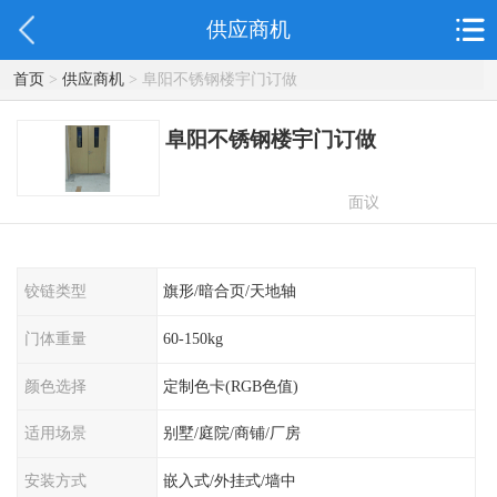
供应商机
首页
>
供应商机
> 阜阳不锈钢楼宇门订做
阜阳不锈钢楼宇门订做
面议
铰链类型
旗形/暗合页/天地轴
门体重量
60-150kg
颜色选择
定制色卡(RGB色值)
适用场景
别墅/庭院/商铺/厂房
安装方式
嵌入式/外挂式/墙中