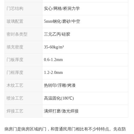
门芯结构
实心/网格/桥洞力学
玻璃配置
5mm钢化/磨砂/中空
密封条类型
三元乙丙/硅胶
填充密度
35-60kg/m³
门板厚度
0.6-1.2mm
门框厚度
1.2-2.0mm
木纹工艺
热转印/浮雕/烤漆
喷涂工艺
高温固化(180℃)
焊接工艺
满焊打磨/激光焊接
病房门是病房区域的门，和普通民用门相比有不少特特点。先在防