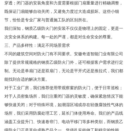
穿透；闭门器的安装角度和力度需要根据门扇重量进行精确调整，
既保证门扇能够自动关闭，又避免力度过大造成损坏。这些小细
节，恰恰是专业厂家与普通施工队的区别所在。
我们深知，钢质乙级防火门的安装不仅仅是物理上的固定，更是一
次安全体系的构建。每一处的严谨，都是对生命安全的尊重。
三、产品多样性：满足不同场景需求
不同的建筑空间对防火门有不同要求。安徽奇道智能门业有限公司
除了提供常规规格的钢质乙级防火门外，还可根据客户需求进行定
制。无论是单扇门还是双扇门，无论是平开式还是推拉式，我们都
能找到合适的解决方案。
对于工业厂房，我们推荐使用带观察窗的防火门，便于日常巡检；
对于人员密集场所，我们注重闭门器的灵敏度，确保紧急情况下能
够快速关闭；对于特殊环境，如潮湿区域或存在轻微腐蚀性气体的
场所，我们采用防腐处理工艺，延长门体使用寿命。我们的产品线
涵盖工业提升门、快速卷帘门、电动平移门等多种类别，而钢质乙
级防火门正是其中成熟产品之一，凭借扎实的做工和稳定的性能，