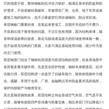
它的强度不错，整块钢板的抗冲击力较好，能满足基本的防盗和防
护需求，不容易被轻易破坏，常被用在厂房、仓库、地下车库或者
建筑工地的临时出，也不少家庭把它用在储物间、阳台等区域。
单层钢板门重量轻便，安装起来更省工，后期开关也轻巧不费力，
不容易出现下垂变形的问题。不过它也有局限，因为结构单薄，隔
音和保温效果比较差，靠近马路或者温差大的区域使用体验一般，
也不如填充结构的门美观，大多只满足基础使用功能，很少作为室
内主门使用。
双层钢质门结合了钢材的高强度与双层结构的优势，在各类场景中
发挥着多重关键作用。先是安全防护性能，钢材本身硬度高、抗冲
击能力强，双层结构进一步提升了抗破坏能力，能有效抵御外力撞
击、撬砸，常用于仓库、厂房、金融网点等对防盗要求高的场所，
保护内部财产与物资安全。
其次是隔音隔热效果，双层结构之间会形成空气夹层，空气是不良
介质，能够有效阻挡声音传播与热量交换，相比单层门可以降低3-5