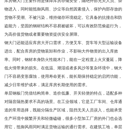
库房钢大门主要作用是保障库房存储安全，隔绝外部无关人员、杂
物进入，同时能抵御风雨、沙尘等自然因素侵入，保护内部存放的
货物不受潮、不被污染，维持储存环境稳定。它具备的抗撞击和防
盗能力，坚固的钢材结构不容易被破坏，可以有效防范偷盗行为，
为高价值货物或者重要物资提供安全屏障。
钢大门还能适应库房大开口需求，方便叉车、货车等大型运输设备
进出，配合库房的货物装卸和作业，不影响大件物资的出入库效
率。同时，钢材本身防火性能木门，能在一定程度上火灾蔓延，降
低火情带来的损失。在低温、潮湿或者多风沙等复杂环境中，钢大
门不容易变形腐蚀，使用寿命更长，能长期保持稳定的启闭功能，
减少日常维护成本，满足库房长期使用的需求。
单层钢板门凭借结构简单、造价低廉、开关轻便的特点，适配多种
对隔音隔热要求不高的场景。在工业领域，它是工厂车间、仓库通
道的常用选择，既能分隔生产区域，阻挡无关人员误入，也能承受
生产环境中频繁开关和轻微磕碰，很多小型加工厂房的外门也会选
用它，抵御风雨同时满足货物运输的通行需求。在建筑工地，单层