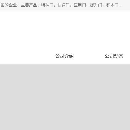
安徽奇道智能门业有限公司是一家专业生产各种门窗、智能门窗的企业，主要产品：特种门，快速门，医用门，提升门，钢木门，智能道闸，钢大门，平移门，卷帘门，保温门，钢制自由门，防火门等，欢迎前来咨询采购。
企业视频
公司介绍
公司动态