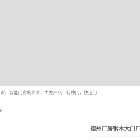
安徽奇道智能门业有限公司是一家专业生产各种门窗、智能门窗的企业，主要产品：特种门，快速门，医用门，提升门，钢木门，智能道闸，钢大门，平移门，卷帘门，保温门，钢制自由门，防火门等，欢迎前来咨询采购。
家
宿州厂房钢木大门