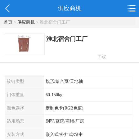
供应商机
首页
>
供应商机
> 淮北宿舍门工厂
淮北宿舍门工厂
面议
铰链类型
旗形/暗合页/天地轴
门体重量
60-150kg
颜色选择
定制色卡(RGB色值)
适用场景
别墅/庭院/商铺/厂房
安装方式
嵌入式/外挂式/墙中