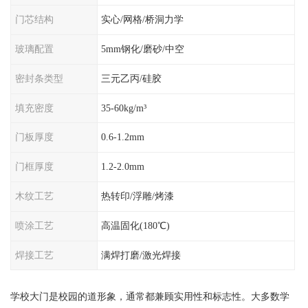
门芯结构
实心/网格/桥洞力学
玻璃配置
5mm钢化/磨砂/中空
密封条类型
三元乙丙/硅胶
填充密度
35-60kg/m³
门板厚度
0.6-1.2mm
门框厚度
1.2-2.0mm
木纹工艺
热转印/浮雕/烤漆
喷涂工艺
高温固化(180℃)
焊接工艺
满焊打磨/激光焊接
学校大门是校园的道形象，通常都兼顾实用性和标志性。大多数学