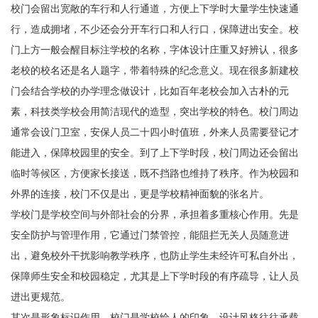
校门会留出宽敞的车行和人行通道，方便上下学时大量学生快速通
行，造成拥堵，不少还会分开车行口和人行口，保障进出安全。校
门上方一般会醒目标注学校的名称，字体设计庄重又好辨认，很多
老校的校名还是名人题字，带着特殊的纪念意义。现在很多新建校
门会结合学校的办学理念做设计，比如百年老校会加入古朴的元
素，科技类学校会用简洁现代的造型，突出学校的特色。校门周边
通常会设门卫室，安保人员二十四小时值班，外来人员需要登记才
能进入，保障校园里的安全。到了上下学时段，校门周边还会留出
临时等候区，方便家长接送，既不挡路也维持了秩序。作为校园和
外界的连接，校门不仅是出，更是学校精神面貌的张名片。
学校门是学校空间与外部社会的分界，承担着多重核心作用。先是
安全防护与管理作用，它通过门禁管控，能阻拦无关人员随意进
出，避免校外干扰影响教学秩序，也防止学生未经许可私自外出，
保障师生安全和校园稳定，尤其是上下学时段的有序疏导，让人员
进出更规范。
其次是形象标识作用，校门是学校给人的印象，设计风格往往承载