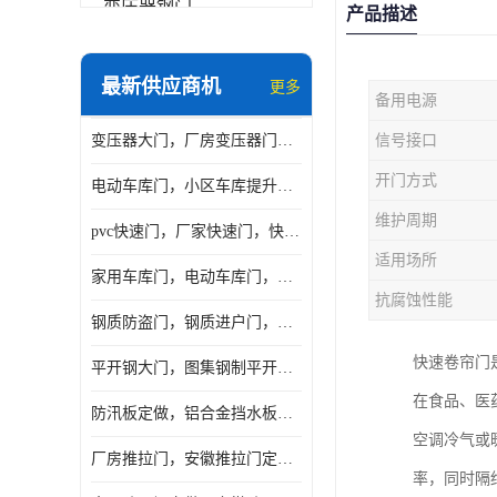
变压器钢门
产品描述
非标门
最新供应商机
更多
备用电源
钢大门
变压器大门，厂房变压器门，配电所钢大门，变压器室钢大门
信号接口
抗爆门
开门方式
电动车库门，小区车库提升门，安徽提升门厂家，工业滑升门
快速门
维护周期
pvc快速门，厂家快速门，快速卷帘门，感应快速门
提升门
适用场所
家用车库门，电动车库门，车库滑升门，车库门安装
抗腐蚀性能
钢质防盗门，钢质进户门，钢质非标门厂家
快速卷帘门
平开钢大门，图集钢制平开门，厂房平开大门
在食品、医
防汛板定做，铝合金挡水板门，地库挡水板
空调冷气或
厂房推拉门，安徽推拉门定做，夹芯板平移大门
率，同时隔