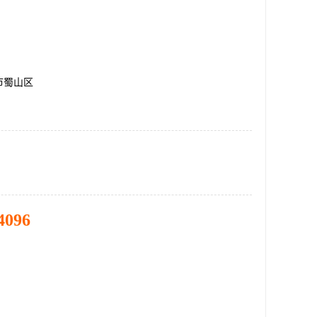
市蜀山区
4096