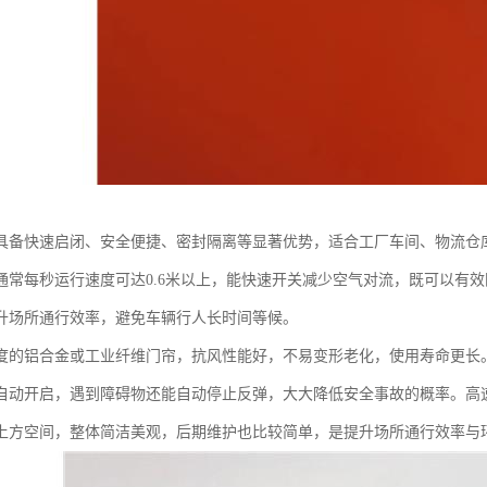
具备快速启闭、安全便捷、密封隔离等显著优势，适合工厂车间、物流仓
通常每秒运行速度可达0.6米以上，能快速开关减少空气对流，既可以有
升场所通行效率，避免车辆行人长时间等候。
度的铝合金或工业纤维门帘，抗风性能好，不易变形老化，使用寿命更长
自动开启，遇到障碍物还能自动停止反弹，大大降低安全事故的概率。高
上方空间，整体简洁美观，后期维护也比较简单，是提升场所通行效率与