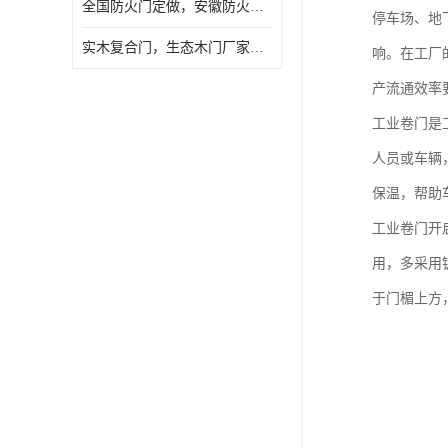
全国防火门定做，安徽防火门批发，防火门价格
停车场、地
实木复合门，生态木门厂家，免漆门定做，安徽木门厂家直销
响。在工厂
产流通效率
工业卷门是
人员或车辆
保温，帮助
工业卷门开
用，多采用
于门楣上方