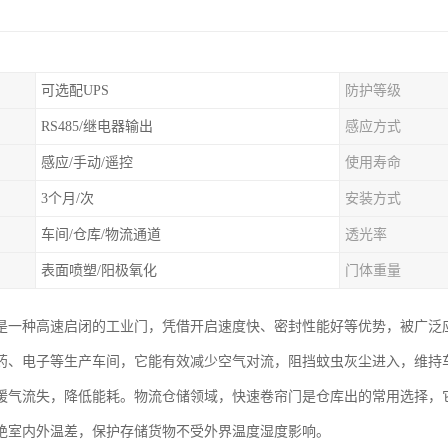
可选配UPS
防护等级
RS485/继电器输出
感应方式
感应/手动/遥控
使用寿命
3个月/次
安装方式
车间/仓库/物流通道
透光率
表面喷塑/阳极氧化
门体重量
是一种高速启闭的工业门，凭借开启速度快、密封性能好等优势，被广泛
药、电子等生产车间，它能有效减少空气对流，阻挡蚊虫灰尘进入，维持
暖气流失，降低能耗。物流仓储领域，快速卷帘门是仓库出的常用选择，
绝室内外温差，保护存储货物不受外界温度湿度影响。