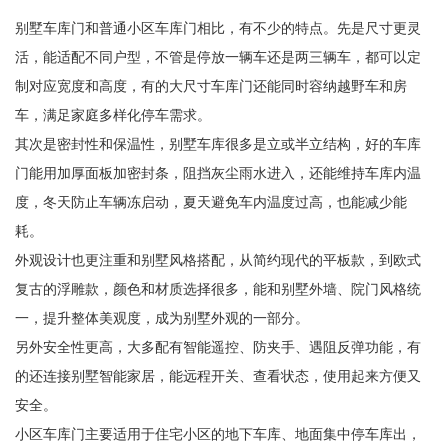
别墅车库门和普通小区车库门相比，有不少的特点。先是尺寸更灵
活，能适配不同户型，不管是停放一辆车还是两三辆车，都可以定
制对应宽度和高度，有的大尺寸车库门还能同时容纳越野车和房
车，满足家庭多样化停车需求。
其次是密封性和保温性，别墅车库很多是立或半立结构，好的车库
门能用加厚面板加密封条，阻挡灰尘雨水进入，还能维持车库内温
度，冬天防止车辆冻启动，夏天避免车内温度过高，也能减少能
耗。
外观设计也更注重和别墅风格搭配，从简约现代的平板款，到欧式
复古的浮雕款，颜色和材质选择很多，能和别墅外墙、院门风格统
一，提升整体美观度，成为别墅外观的一部分。
另外安全性更高，大多配有智能遥控、防夹手、遇阻反弹功能，有
的还连接别墅智能家居，能远程开关、查看状态，使用起来方便又
安全。
小区车库门主要适用于住宅小区的地下车库、地面集中停车库出，