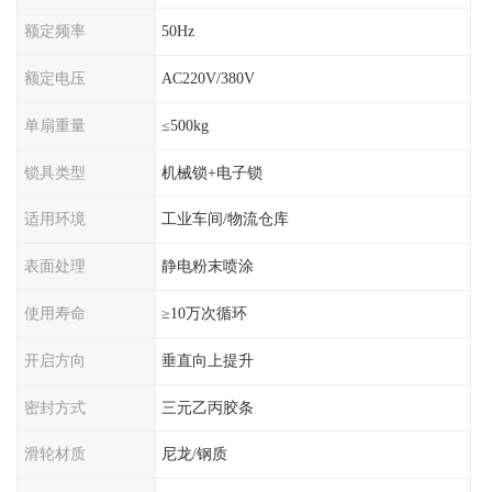
额定频率
50Hz
额定电压
AC220V/380V
单扇重量
≤500kg
锁具类型
机械锁+电子锁
适用环境
工业车间/物流仓库
表面处理
静电粉末喷涂
使用寿命
≥10万次循环
开启方向
垂直向上提升
密封方式
三元乙丙胶条
滑轮材质
尼龙/钢质