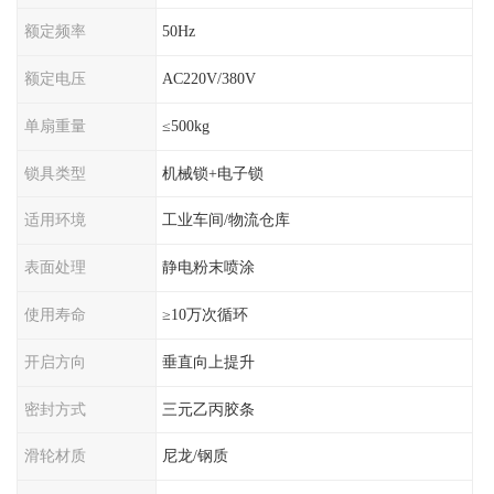
额定频率
50Hz
额定电压
AC220V/380V
单扇重量
≤500kg
锁具类型
机械锁+电子锁
适用环境
工业车间/物流仓库
表面处理
静电粉末喷涂
使用寿命
≥10万次循环
开启方向
垂直向上提升
密封方式
三元乙丙胶条
滑轮材质
尼龙/钢质