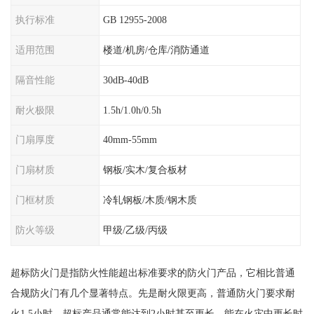
执行标准
GB 12955-2008
适用范围
楼道/机房/仓库/消防通道
隔音性能
30dB-40dB
耐火极限
1.5h/1.0h/0.5h
门扇厚度
40mm-55mm
门扇材质
钢板/实木/复合板材
门框材质
冷轧钢板/木质/钢木质
防火等级
甲级/乙级/丙级
超标防火门是指防火性能超出标准要求的防火门产品，它相比普通
合规防火门有几个显著特点。先是耐火限更高，普通防火门要求耐
火1.5小时，超标产品通常能达到2小时甚至更长，能在火灾中更长时