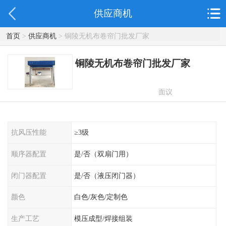
供应商机
首页
>
供应商机
> 铜陵无机布卷帘门批发厂家
铜陵无机布卷帘门批发厂家
面议
抗风压性能
≥3级
顺序器配置
是/否（双扇门用）
闭门器配置
是/否（液压闭门器）
颜色
白色/灰色/定制色
生产工艺
模压成型/焊接组装