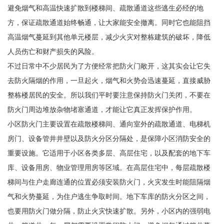
避免烟气和高温快速扩散到楼梯间、疏散通道这些逃生必经的地
方，保证疏散通道始终畅通，让大家能安全撤离。同时它也能阻挡
高温烟气蔓延到其他单元楼层，减少火灾对整栋建筑的破坏，降低
人员伤亡和财产损失的风险。
不过日常中不少居民为了方便经常把防火门敞开，这其实会让它失
去防火隔烟的作用，一旦起火，烟气和火势会迅速蔓延，直接威胁
整栋楼居民的安全。所以我们平时要注意保持防火门关闭，不要在
防火门周边堆放杂物堵塞通道，才能让它真正发挥保护作用。
小区防火门主要设置在疏散楼梯间、通向室外的疏散通道、电梯机
房门、设备管井井壁以及防火分区分隔处，是保障小区消防安全的
重要设施。它适用于小区各类多层、高层住宅，以及配套的地下车
库、设备用房、物业管理用房等区域。在高层住宅中，每层疏散楼
梯间与住户走廊连通的位置必须安装防火门，火灾发生时能阻隔烟
气和火势蔓延，为住户逃生争取时间。地下车库的防火分区之间，
也要用防火门做分隔，防止火灾快速扩散。另外，小区内的强弱电