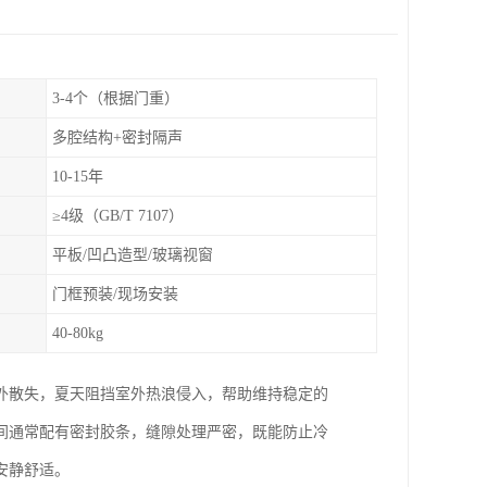
3-4个（根据门重）
多腔结构+密封隔声
10-15年
≥4级（GB/T 7107）
平板/凹凸造型/玻璃视窗
门框预装/现场安装
40-80kg
外散失，夏天阻挡室外热浪侵入，帮助维持稳定的
间通常配有密封胶条，缝隙处理严密，既能防止冷
安静舒适。