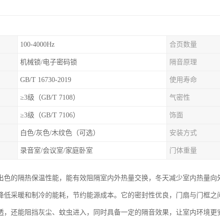
100-4000Hz
合页数量
机械锁/电子密码锁
隔音原理
GB/T 16730-2019
使用寿命
≥3级（GB/T 7108）
气密性
≥3级（GB/T 7106）
饰面
白色/灰色/木纹色（可选）
安装方式
录音室/会议室/家庭卧室
门体重量
出色的隔热保温性能，能有效阻隔室内外热量交换，冬天减少室内热量向
降低采暖和制冷的能耗，节约能源成本。它的密封性优良，门扇与门框之
透，还能阻挡灰尘、蚊虫进入，同时具备一定的隔音效果，让室内环境更