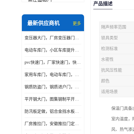
变压器钢门
产品描述
非标门
最新供应商机
更多
隔声频率范围
钢大门
变压器大门，厂房变压器门，配电所钢大门，变压器室钢大门
锁具类型
抗爆门
检测标准
电动车库门，小区车库提升门，安徽提升门厂家，工业滑升门
快速门
水密性
pvc快速门，厂家快速门，快速卷帘门，感应快速门
提升门
抗风压性能
家用车库门，电动车库门，车库滑升门，车库门安装
颜色
钢质防盗门，钢质进户门，钢质非标门厂家
适用场景
平开钢大门，图集钢制平开门，厂房平开大门
保温门具备
防汛板定做，铝合金挡水板门，地库挡水板
室内温度，
厂房推拉门，安徽推拉门定做，夹芯板平移大门
风、热气渗