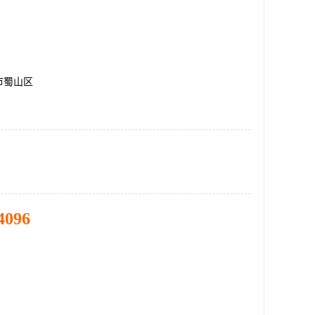
市蜀山区
4096