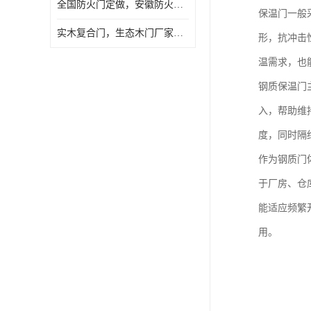
全国防火门定做，安徽防火门批发，防火门价格
保温门一般
实木复合门，生态木门厂家，免漆门定做，安徽木门厂家直销
形，抗冲击
温需求，也
钢质保温门
入，帮助维
度，同时隔
作为钢质门
于厂房、仓
能适应频繁
用。