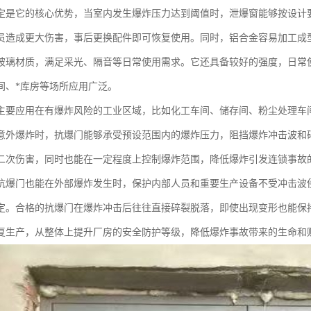
定是它的核心优势，当室内发生爆炸压力达到阈值时，泄爆窗能够按设计
员造成更大伤害，事后更换配件即可恢复使用。同时，铝合金容易加工成
玻璃材质，满足采光、隔音等日常使用需求。它还具备较好的强度，日常
间、*库房等场所应用广泛。
主要应用在有爆炸风险的工业区域，比如化工车间、储存间、粉尘处理车
意外爆炸时，抗爆门能够承受预设范围内的爆炸压力，阻挡爆炸冲击波和
二次伤害，同时也能在一定程度上控制爆炸范围，降低爆炸引发连锁事故
抗爆门也能在外部爆炸发生时，保护内部人员和重要生产设备不受冲击波
定。合格的抗爆门在爆炸冲击后往往直接碎裂脱落，即使出现变形也能保
复生产，从整体上提升厂房的安全防护等级，降低爆炸事故带来的生命和