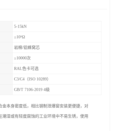
5-15kN
≤10⁹Ω
岩棉/铝蜂窝芯
≥10000次
RAL色卡可选
C3/C4（ISO 10289）
GB/T 7106-2019 4级
合金本身密度低，相比钢制泄爆窗安装更便捷，对
在潮湿或有轻度腐蚀的工业环境中不易生锈，使用