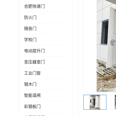
合肥快速门
防火门
隔音门
学校门
电动提升门
变压器室门
工业门窗
钢木门
智能道闸
彩钢板门