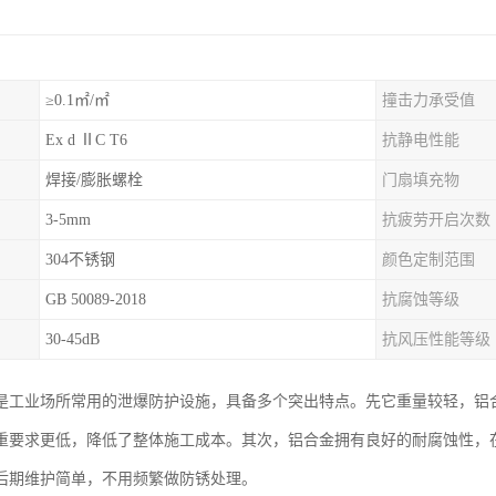
≥0.1㎡/㎡
撞击力承受值
Ex d ⅡC T6
抗静电性能
焊接/膨胀螺栓
门扇填充物
3-5mm
抗疲劳开启次数
304不锈钢
颜色定制范围
GB 50089-2018
抗腐蚀等级
30-45dB
抗风压性能等级
是工业场所常用的泄爆防护设施，具备多个突出特点。先它重量较轻，铝
重要求更低，降低了整体施工成本。其次，铝合金拥有良好的耐腐蚀性，
后期维护简单，不用频繁做防锈处理。