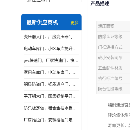
变压器钢门
产品描述
非标门
最新供应商机
更多
泄压面积
钢大门
变压器大门，厂房变压器门，配电所钢大门，变压器室钢大门
防爆认证等级
抗爆门
门框连接方式
电动车库门，小区车库提升门，安徽提升门厂家，工业滑升门
快速门
较小安装间隙
pvc快速门，厂家快速门，快速卷帘门，感应快速门
提升门
五金配件材质
家用车库门，电动车库门，车库滑升门，车库门安装
执行标准编号
钢质防盗门，钢质进户门，钢质非标门厂家
隔音性能等级
平开钢大门，图集钢制平开门，厂房平开大门
铝制泄爆窗
防汛板定做，铝合金挡水板门，地库挡水板
建筑墙体承
厂房推拉门，安徽推拉门定做，夹芯板平移大门
寿命更长，