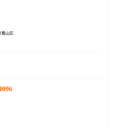
市蜀山区
4096