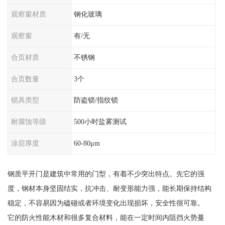
观察窗材质
钢化玻璃
观察窗
有/无
合页材质
不锈钢
合页数量
3个
锁具类型
防盗锁/指纹锁
耐腐蚀等级
500小时盐雾测试
涂层厚度
60-80μm
钢质平开门是建筑中常用的门型，有着不少突出特点。先它的强
度，钢材本身坚固结实，抗冲击、耐变形能力强，能长期保持结构
稳定，不容易因为磕碰或者环境变化出现损坏，安全性很可靠。
它的防火性能木材和很多复合材料，能在一定时间内阻挡火势蔓