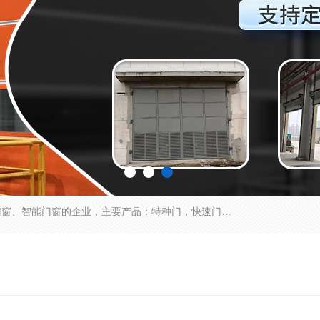
安徽奇道智能门业有限公司是一家专业生产各种门窗、智能门窗的企业，主要产品：特种门，快速门，医用门，提升门，钢木门，智能道闸，钢大门，平移门，卷帘门，保温门，钢制自由门，防火门等，欢迎前来咨询采购。