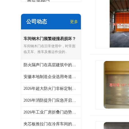
变压器钢门
非标门
公司动态
更多
钢大门
车间钢木门频繁碰撞易损坏？
抗爆门
奇道智能门采用抗冲击设计
车间钢木门在日常使用中，时常面
快速门
临叉车、推车及搬运作业的..
提升门
防火隔声门在高层建筑中的配置要求，奇道智能门2026年行业观察
安徽本地制造企业选用奇道智能门车间快速门，维护成本是否可控？
2026年超大防火门非标定制周期多长？奇道智能门源头工厂可对接
2026年消防提升门应急开启功能解析——奇道智能门案例
2026年工业厂房折叠门趋势：奇道智能门强调耐用与密封
夹芯板推拉门在冷库车间的适用性，奇道智能门提供选型参考