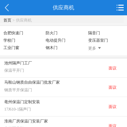
供应商机
首页
> 供应商机
合肥快速门
防火门
隔音门
学校门
电动提升门
变压器室门
工业门窗
钢木门
智能道闸
更多
彩钢板门
变压器钢门
非标门
钢大门
抗爆门
快速门
池州隔声门工厂
面议
提升门
保温平开门
马鞍山钢质自由保温门批发厂家
面议
钢质平开保温门
亳州保温门定制安装
面议
17J610-1隔声门
淮南厂房保温门安装厂家
面议