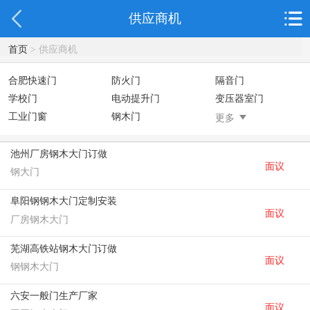
供应商机
首页
> 供应商机
合肥快速门
防火门
隔音门
学校门
电动提升门
变压器室门
工业门窗
钢木门
智能道闸
更多
彩钢板门
变压器钢门
非标门
钢大门
抗爆门
快速门
池州厂房钢木大门订做
面议
提升门
钢大门
阜阳钢钢木大门定制安装
面议
厂房钢木大门
芜湖高铁站钢木大门订做
面议
钢钢木大门
六安一般门生产厂家
面议